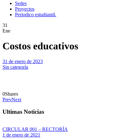
Sedes
Proyectos
Periodico estudiantil.
31
Ene
Costos educativos
31 de enero de 2023
Sin categoría
0
Shares
Prev
Next
Ultimas Noticias
CIRCULAR 001 – RECTORÍA
1 de enero de 2021