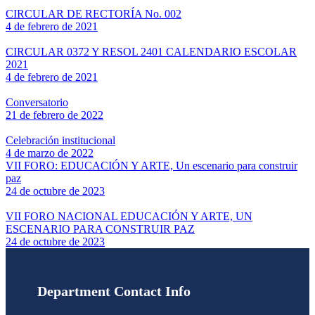
CIRCULAR DE RECTORÍA No. 002
4 de febrero de 2021
CIRCULAR 0372 Y RESOL 2401 CALENDARIO ESCOLAR
2021
4 de febrero de 2021
Conversatorio
21 de febrero de 2022
Celebración institucional
4 de marzo de 2022
VII FORO: EDUCACIÓN Y ARTE, Un escenario para construir
paz
24 de octubre de 2023
VII FORO NACIONAL EDUCACIÓN Y ARTE, UN
ESCENARIO PARA CONSTRUIR PAZ
24 de octubre de 2023
Department Contact Info