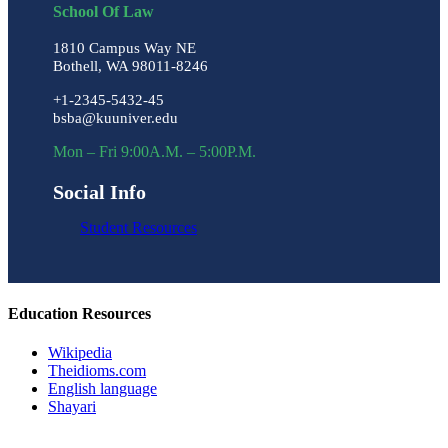
School Of Law
1810 Campus Way NE
Bothell, WA 98011-8246
+1-2345-5432-45
bsba@kuuniver.edu
Mon – Fri 9:00A.M. – 5:00P.M.
Social Info
Student Resources
Education Resources
Wikipedia
Theidioms.com
English language
Shayari